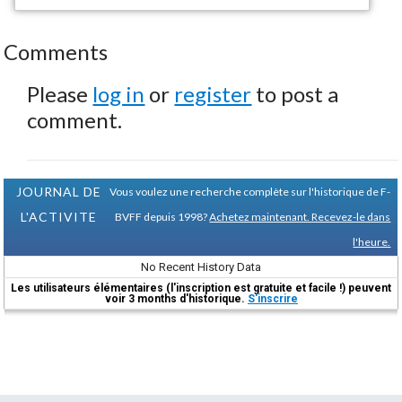
Comments
Please
log in
or
register
to post a
comment.
JOURNAL DE
Vous voulez une recherche complète sur l'historique de F-
L'ACTIVITE
BVFF depuis 1998?
Achetez maintenant. Recevez-le dans
l'heure.
No Recent History Data
Les utilisateurs élémentaires (l'inscription est gratuite et facile !) peuvent
voir 3 months d'historique.
S'inscrire