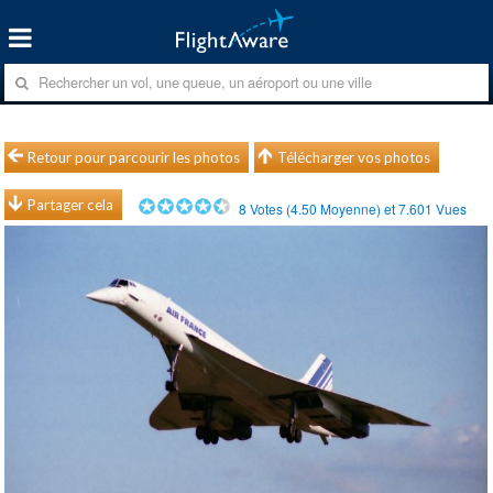
Retour pour parcourir les photos
Télécharger vos photos
Partager cela
8
Votes (
4.50
Moyenne) et
7.601
Vues