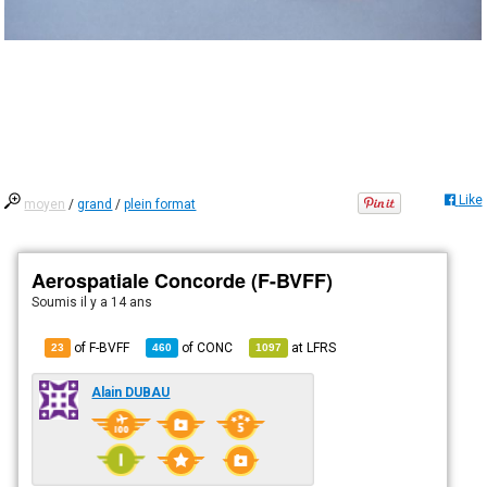
Like
moyen
/
grand
/
plein format
Aerospatiale Concorde (F-BVFF)
Soumis
il y a 14 ans
of F-BVFF
of
CONC
at
LFRS
23
460
1097
Alain DUBAU