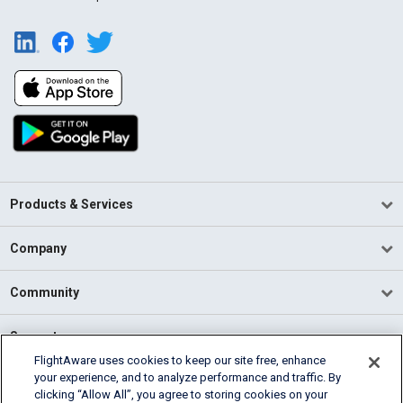
Products & Services
Company
Community
Support
FlightAware uses cookies to keep our site free, enhance
your experience, and to analyze performance and traffic. By
English (USA)
clicking “Allow All”, you agree to storing cookies on your
2026 FlightAware