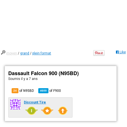
Like
moyen
/
grand
/
plein format
Dassault Falcon 900 (N95BD)
Soumis
il y a 7 ans
of N95BD
of
F900
24
4600
Discount Tire