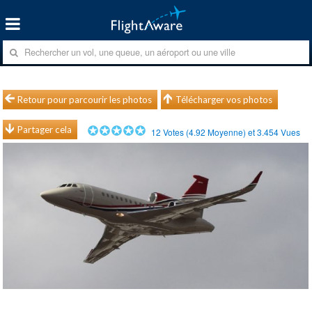
Retour pour parcourir les photos
Télécharger vos photos
Partager cela
12
Votes (
4.92
Moyenne) et
3.454
Vues