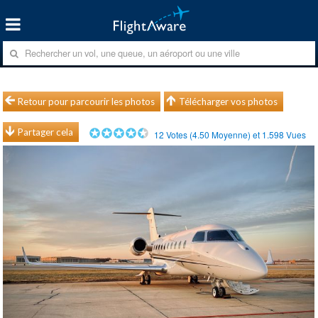
Retour pour parcourir les photos
Télécharger vos photos
Partager cela
12
Votes (
4.50
Moyenne) et
1.598
Vues