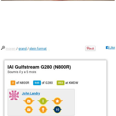
Like
moyen
/
grand
/
plein format
IAI Gulfstream G280 (N800R)
Soumis
il y a 5 mois
of N800R
of
G280
at
KMDW
3
945
853
John Landry