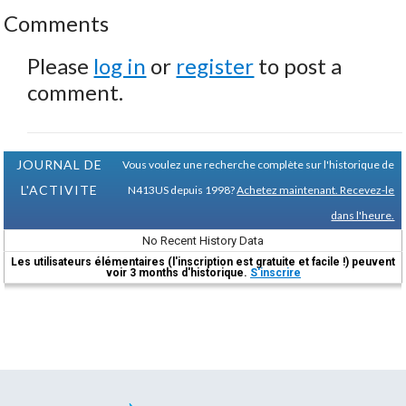
Comments
Please
log in
or
register
to post a
comment.
JOURNAL DE
Vous voulez une recherche complète sur l'historique de
L'ACTIVITE
N413US depuis 1998?
Achetez maintenant. Recevez-le
dans l'heure.
No Recent History Data
Les utilisateurs élémentaires (l'inscription est gratuite et facile !) peuvent
voir 3 months d'historique.
S'inscrire