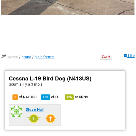
Like
moyen
/
grand
/
plein format
Cessna L-19 Bird Dog (N413US)
Soumis
il y a 3 mois
of N413US
of
O1
at
KRNV
1
159
125
Steve Hall