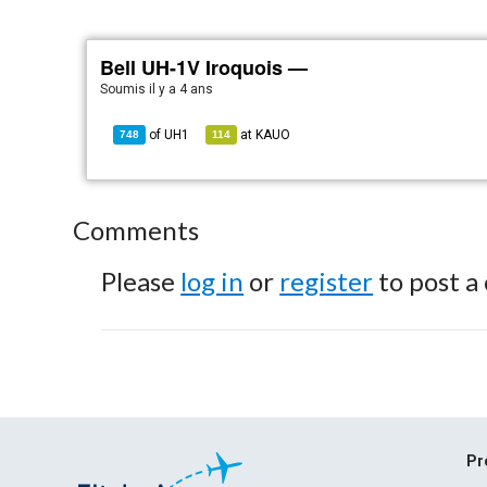
Bell UH-1V Iroquois —
Soumis
il y a 4 ans
of
UH1
at
KAUO
748
114
Comments
Please
log in
or
register
to post a
Pr