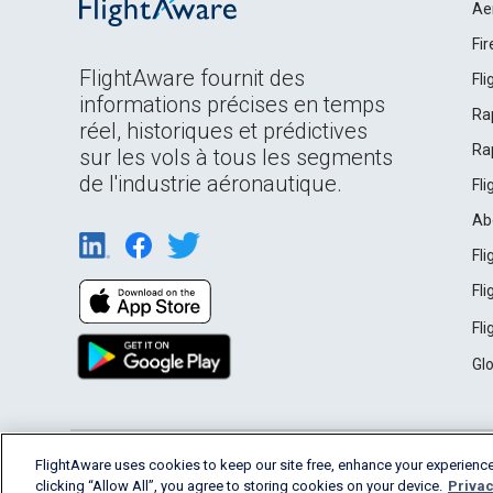
Ae
Fi
FlightAware fournit des
Fl
informations précises en temps
Ra
réel, historiques et prédictives
Ra
sur les vols à tous les segments
de l'industrie aéronautique.
Fl
Ab
Fl
Fl
Fl
Gl
English (USA)
FlightAware uses cookies to keep our site free, enhance your experience
2026 FlightAware
Terms of Use
Privacy
clicking “Allow All”, you agree to storing cookies on your device.
Privac