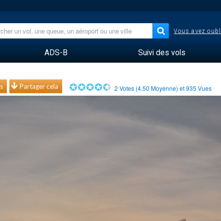
Vous avez oubl
ADS-B
Suivi des vols
s
Partager cela
2
Votes (
4.50
Moyenne) et
935
Vues