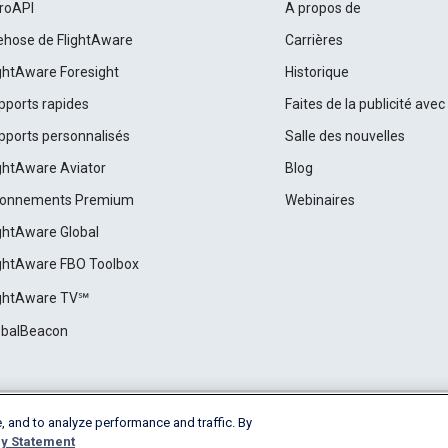
roAPI
A propos de
rehose de FlightAware
Carrières
ightAware Foresight
Historique
pports rapides
Faites de la publicité ave
pports personnalisés
Salle des nouvelles
ightAware Aviator
Blog
onnements Premium
Webinaires
ightAware Global
ightAware FBO Toolbox
ightAware TV℠
obalBeacon
, and to analyze performance and traffic. By
Cookie Settings
y Statement