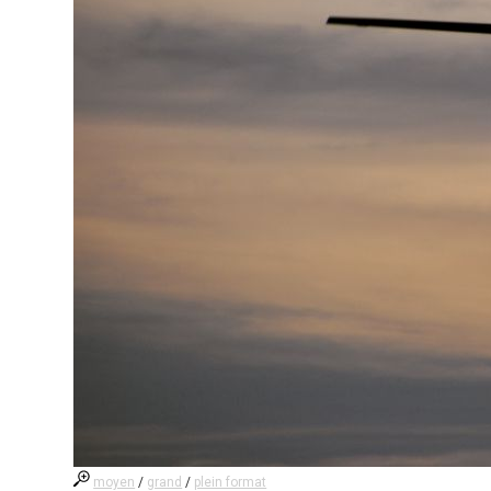
moyen
/
grand
/
plein format