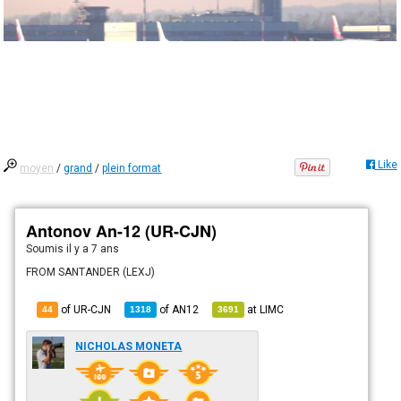
Like
moyen
/
grand
/
plein format
Antonov An-12 (UR-CJN)
Soumis
il y a 7 ans
FROM SANTANDER (LEXJ)
of UR-CJN
of
AN12
at
LIMC
44
1318
3691
NICHOLAS MONETA