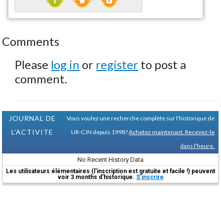
Comments
Please
log in
or
register
to post a
comment.
JOURNAL DE
Vous voulez une recherche complète sur l'historique de
L'ACTIVITE
UR-CJN depuis 1998?
Achetez maintenant. Recevez-le
dans l'heure.
No Recent History Data
Les utilisateurs élémentaires (l'inscription est gratuite et facile !) peuvent
voir 3 months d'historique.
S'inscrire