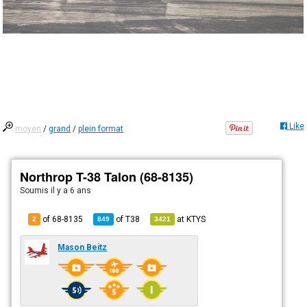
Like
moyen
/
grand
/
plein format
Northrop T-38 Talon (68-8135)
Soumis
il y a 6 ans
of 68-8135
of
T38
at
KTYS
2
849
3421
Mason Beitz