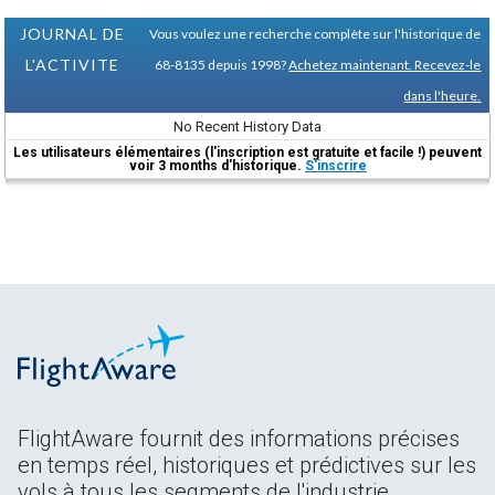
JOURNAL DE
Vous voulez une recherche complète sur l'historique de
L'ACTIVITE
68-8135 depuis 1998?
Achetez maintenant. Recevez-le
dans l'heure.
No Recent History Data
Les utilisateurs élémentaires (l'inscription est gratuite et facile !) peuvent
voir 3 months d'historique.
S'inscrire
FlightAware fournit des informations précises
en temps réel, historiques et prédictives sur les
vols à tous les segments de l'industrie