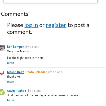
Comments
Please
log in
or
register
to post a
comment.
ken kemper
il y a 6 ans
Very cool Mason !!
like the flight suits in the pic.
Report
Mason Beitz
Photo Uploader
il y a 6 ans
thanks ken!
Report
Gavin Hughes
il y a 6 ans
Just hangin' out the laundry after a hot sweaty mission.
Report