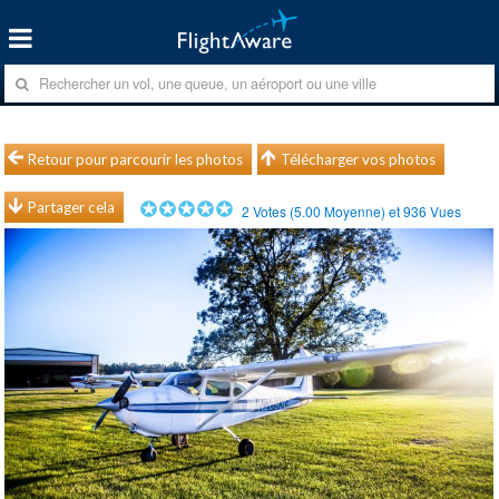
Retour pour parcourir les photos
Télécharger vos photos
Partager cela
2
Votes (
5.00
Moyenne) et
936
Vues