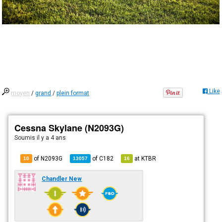
Like
moyen
/
grand
/
plein format
Cessna Skylane (N2093G)
Soumis
il y a 4 ans
of N2093G
of
C182
at
KTBR
10
13057
16
Chandler New