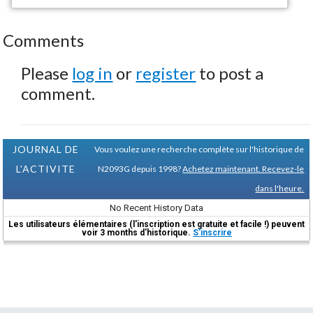
Comments
Please
log in
or
register
to post a
comment.
JOURNAL DE
Vous voulez une recherche complète sur l'historique de
L'ACTIVITE
N2093G depuis 1998?
Achetez maintenant. Recevez-le
dans l'heure.
No Recent History Data
Les utilisateurs élémentaires (l'inscription est gratuite et facile !) peuvent
voir 3 months d'historique.
S'inscrire