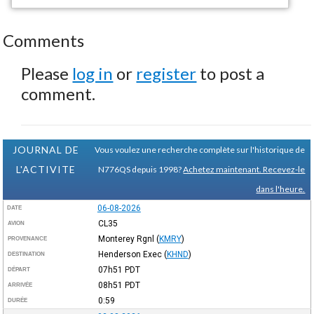
Comments
Please
log in
or
register
to post a
comment.
JOURNAL DE
Vous voulez une recherche complète sur l'historique de
L'ACTIVITE
N776QS depuis 1998?
Achetez maintenant. Recevez-le
dans l'heure.
06-08-2026
DATE
CL35
AVION
Monterey Rgnl
(
KMRY
)
PROVENANCE
Henderson Exec
(
KHND
)
DESTINATION
07h51
PDT
DÉPART
08h51
PDT
ARRIVÉE
0:59
DURÉE