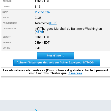
12h09
EDT
ARRIVÉE
1:13
DURÉE
31-07-2026
DATE
CL35
AVION
Teterboro
(
KTEB
)
PROVENANCE
Int'l Thurgood Marshall de Baltimore-Washington
DESTINATION
(
KBWI
)
08h03
EDT
DÉPART
08h44
EDT
ARRIVÉE
0:41
DURÉE
Plus d'info →
Acheter l'historique des vols sur fichier Excel pour N776QS →
Les utilisateurs élémentaires (l'inscription est gratuite et facile !) peuvent
voir 3 months d'historique.
S'inscrire