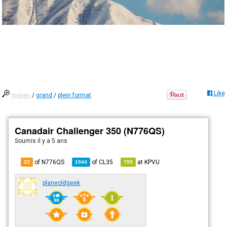
Like
moyen
/
grand
/
plein format
Canadair Challenger 350 (N776QS)
Soumis
il y a 5 ans
of N776QS
of
CL35
at
KPVU
23
1944
755
planeoldgeek