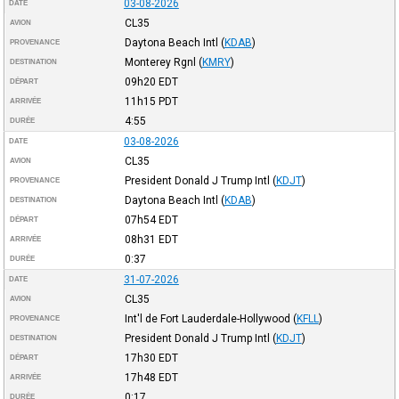
03-08-2026
DATE
CL35
AVION
Daytona Beach Intl
(
KDAB
)
PROVENANCE
Monterey Rgnl
(
KMRY
)
DESTINATION
09h20
EDT
DÉPART
11h15
PDT
ARRIVÉE
4:55
DURÉE
03-08-2026
DATE
CL35
AVION
President Donald J Trump Intl
(
KDJT
)
PROVENANCE
Daytona Beach Intl
(
KDAB
)
DESTINATION
07h54
EDT
DÉPART
08h31
EDT
ARRIVÉE
0:37
DURÉE
31-07-2026
DATE
CL35
AVION
Int'l de Fort Lauderdale-Hollywood
(
KFLL
)
PROVENANCE
President Donald J Trump Intl
(
KDJT
)
DESTINATION
17h30
EDT
DÉPART
17h48
EDT
ARRIVÉE
0:17
DURÉE