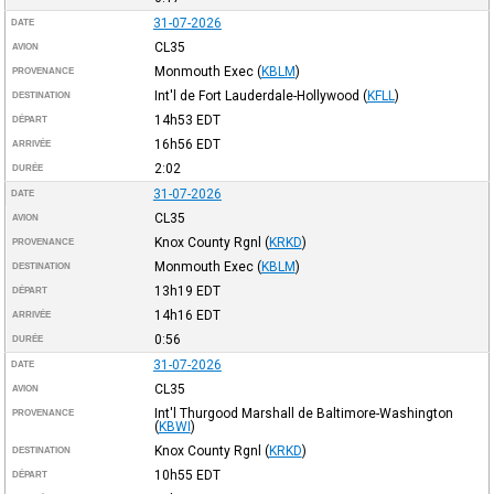
31-07-2026
DATE
CL35
AVION
Monmouth Exec
(
KBLM
)
PROVENANCE
Int'l de Fort Lauderdale-Hollywood
(
KFLL
)
DESTINATION
14h53
EDT
DÉPART
16h56
EDT
ARRIVÉE
2:02
DURÉE
31-07-2026
DATE
CL35
AVION
Knox County Rgnl
(
KRKD
)
PROVENANCE
Monmouth Exec
(
KBLM
)
DESTINATION
13h19
EDT
DÉPART
14h16
EDT
ARRIVÉE
0:56
DURÉE
31-07-2026
DATE
CL35
AVION
Int'l Thurgood Marshall de Baltimore-Washington
PROVENANCE
(
KBWI
)
Knox County Rgnl
(
KRKD
)
DESTINATION
10h55
EDT
DÉPART