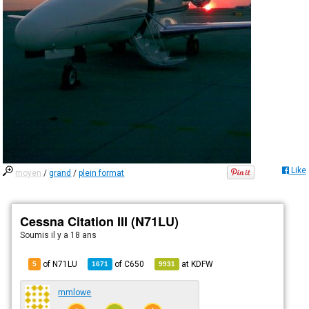
Like
moyen
/
grand
/
plein format
Cessna Citation III (N71LU)
Soumis
il y a 18 ans
of N71LU
of
C650
at
KDFW
5
1671
9931
mmlowe