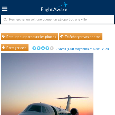
Retour pour parcourir les photos
Télécharger vos photos
Partager cela
2
Votes (
4.00
Moyenne) et
6.581
Vues