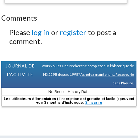
Comments
Please
log in
or
register
to post a
comment.
JOURNAL DE
Vous voulez une recherche complète sur l'historique de
L'ACTIVITE
NX529B depuis 1998?
Achetez maintenant. Recevez-le
dans l'heure.
No Recent History Data
Les utilisateurs élémentaires (l'inscription est gratuite et facile !) peuvent
voir 3 months d'historique.
S'inscrire