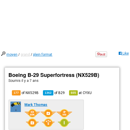
Like
moyen
/
grand
/
plein format
Boeing B-29 Superfortress (NX529B)
Soumis
il y a 7 ans
of NX529B
of
B29
at
CYXU
177
1362
605
Mark Thomas