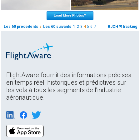
Load More Photos?
Les 60 précédents
/
Les 60 suivants
1
2
3
4
5
6
7
RJCH
tracking
FlightAware fournit des informations précises
en temps réel, historiques et prédictives sur
les vols à tous les segments de l'industrie
aéronautique.