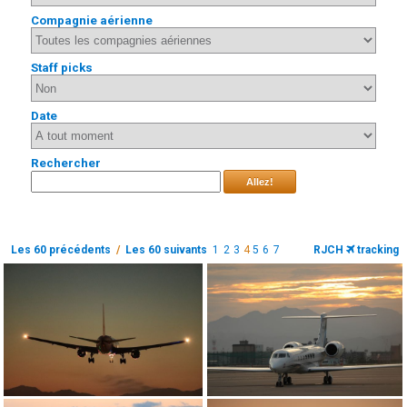
Compagnie aérienne
Staff picks
Date
Rechercher
Allez!
Les 60 précédents
/
Les 60 suivants
1
2
3
4
5
6
7
RJCH
tracking