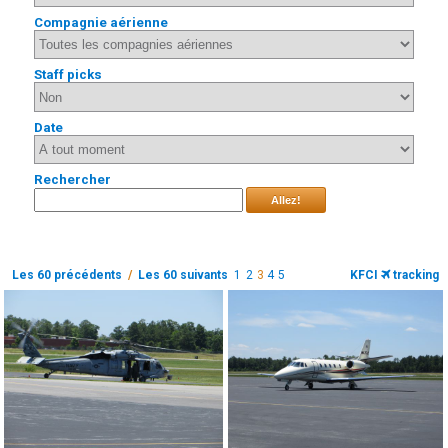
Compagnie aérienne
Staff picks
Date
Rechercher
Allez!
Les 60 précédents
/
Les 60 suivants
1
2
3
4
5
KFCI
tracking