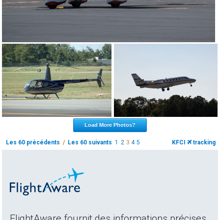
Load More Photos?
Les 60 précédents
/
Les 60 suivants
1
2
3
4
5
KFCI
tracking
FlightAware fournit des informations précises