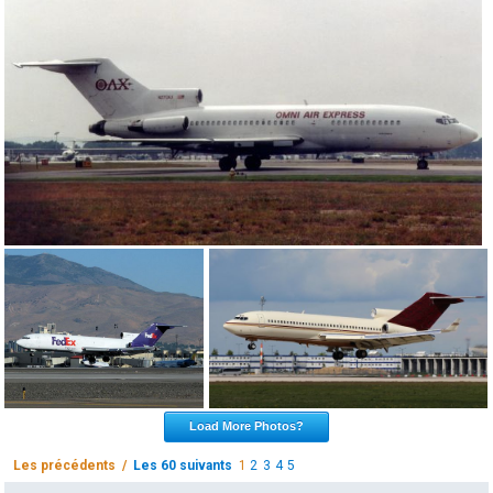
Load More Photos?
Les précédents /
Les 60 suivants
1
2
3
4
5