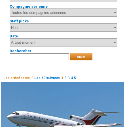
Compagnie aérienne
Staff picks
Date
Rechercher
Allez!
Les précédents /
Les 60 suivants
1
2
3
4
5