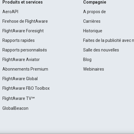
Produits et services
Compagnie
AeroAPI
A propos de
Firehose de FlightAware
Carrières
FlightAware Foresight
Historique
Rapports rapides
Faites de la publicité avec 
Rapports personnalisés
Salle des nouvelles
FlightAware Aviator
Blog
Abonnements Premium
Webinaires
FlightAware Global
FlightAware FBO Toolbox
FlightAware TV℠
GlobalBeacon