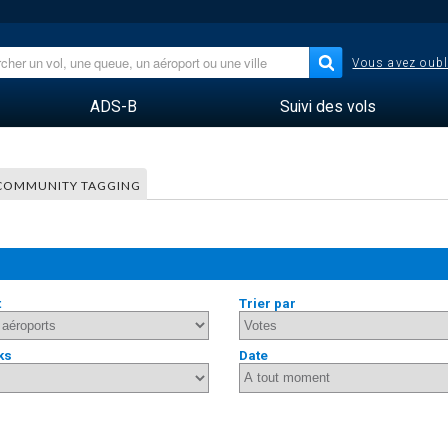
Vous avez oubl
ADS-B
Suivi des vols
COMMUNITY TAGGING
t
Trier par
ks
Date