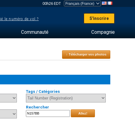
00h26 EDT
S'inscrire
ié le numéro de vol ?
Communauté
Compagnie
↑ Télécharger vos photos
Tags / Catégories
Rechercher
Allez!