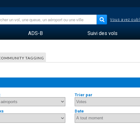
Vous avez oubl
ADS-B
Suivi des vols
COMMUNITY TAGGING
t
Trier par
ks
Date