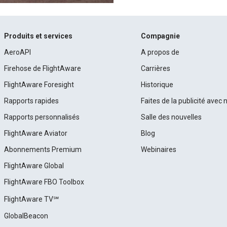
Produits et services
Compagnie
AeroAPI
A propos de
Firehose de FlightAware
Carrières
FlightAware Foresight
Historique
Rapports rapides
Faites de la publicité avec 
Rapports personnalisés
Salle des nouvelles
FlightAware Aviator
Blog
Abonnements Premium
Webinaires
FlightAware Global
FlightAware FBO Toolbox
FlightAware TV℠
GlobalBeacon