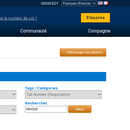
02h00 EDT
S'inscrire
ié le numéro de vol ?
Communauté
Compagnie
↑ Télécharger vos photos
Tags / Catégories
Rechercher
Allez!